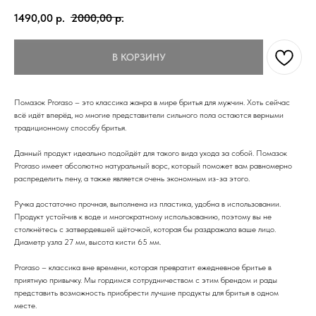
1490,00
р.
2000,00
р.
В КОРЗИНУ
Помазок Proraso – это классика жанра в мире бритья для мужчин. Хоть сейчас
всё идёт вперёд, но многие представители сильного пола остаются верными
традиционному способу бритья.
Данный продукт идеально подойдёт для такого вида ухода за собой. Помазок
Proraso имеет абсолютно натуральный ворс, который поможет вам равномерно
распределить пену, а также является очень экономным из-за этого.
Ручка достаточно прочная, выполнена из пластика, удобна в использовании.
Продукт устойчив к воде и многократному использованию, поэтому вы не
столкнётесь с затвердевшей щёточкой, которая бы раздражала ваше лицо.
Диаметр узла 27 мм, высота кисти 65 мм.
Proraso – классика вне времени, которая превратит ежедневное бритье в
приятную привычку. Мы гордимся сотрудничеством с этим брендом и рады
представить возможность приобрести лучшие продукты для бритья в одном
месте.