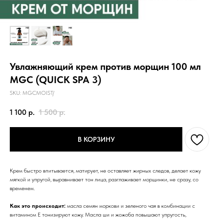
Увлажняющий крем против морщин 100 мл
MGC (QUICK SPA 3)
SKU:
MGCMOIST/
1 100
р.
1 500
р.
В КОРЗИНУ
Крем быстро впитывается, матирует, не оставляет жирных следов, делает кожу
мягкой и упругой, выравнивает тон лица, разглаживает морщинки, не сразу, со
временем.
Как это происходит:
масла семян моркови и зеленого чая в комбинации с
витамином Е тонизируют кожу. Масла ши и жожоба повышают упругость,